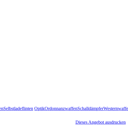
en
Selbstladeflinten
Optik
Ordonnanzwaffen
Schalldämpfer
Westernwaff
Dieses Angebot ausdrucken