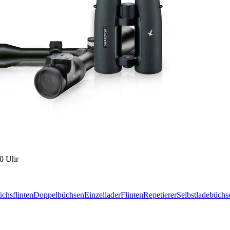
00 Uhr
chsflinten
Doppelbüchsen
Einzellader
Flinten
Repetierer
Selbstladebüchs