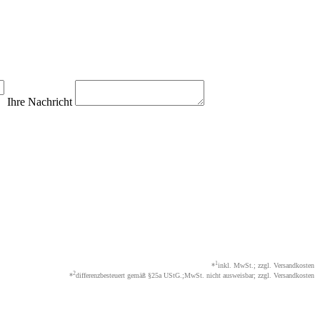
Ihre Nachricht
1
*
inkl. MwSt.; zzgl. Versandkosten
2
*
differenzbesteuert gemäß §25a UStG.;MwSt. nicht ausweisbar; zzgl. Versandkosten