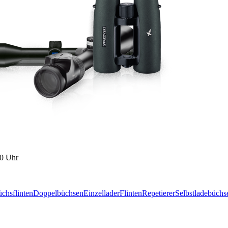
00 Uhr
chsflinten
Doppelbüchsen
Einzellader
Flinten
Repetierer
Selbstladebüchs