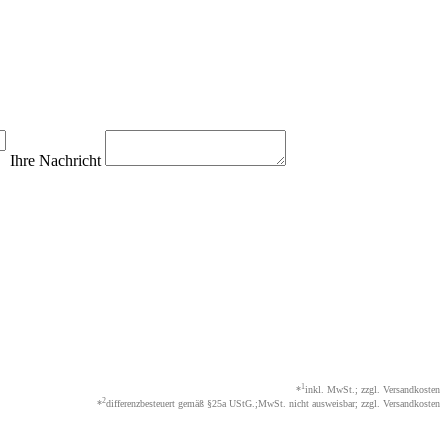
Ihre Nachricht
1
*
inkl. MwSt.; zzgl. Versandkosten
2
*
differenzbesteuert gemäß §25a UStG.;MwSt. nicht ausweisbar; zzgl. Versandkosten