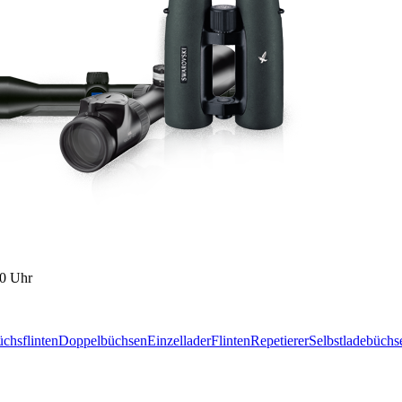
00 Uhr
chsflinten
Doppelbüchsen
Einzellader
Flinten
Repetierer
Selbstladebüchs