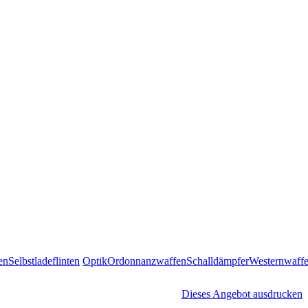
en
Selbstladeflinten
Optik
Ordonnanzwaffen
Schalldämpfer
Westernwaff
Dieses Angebot ausdrucken