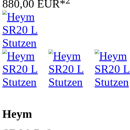
2
880,00 EUR*
Heym