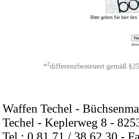
Bitte geben Sie hier den 
Na
(Bitte
2
*
differenzbesteuert gemäß §2
Waffen Techel - Büchsenma
Techel - Keplerweg 8 - 825
Tel.: 0 81 71 / 38 62 30 - F